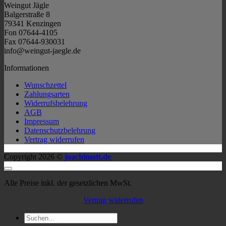
Weingut Jägle
Balgerstraße 8
79341 Kenzingen
Fon 07644-4105
Fax 07644-930031
info@weingut-jaegle.de
Informationen
Wunschzettel
Zahlungsarten
Widerrufsbelehrung
AGB
Impressum
Datenschutzbelehrung
Vertrag widerrufen
Copyright 2026 ©
joachimott.de
Alle Preise inkl. der gesetzlichen MwSt.
Vertrag widerrufen
Suchen
nach: