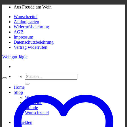
Skip
Aus Freude am Wein
to
Wunschzettel
content
Zahlungsarten
Widerrufsbelehrung
AGB
Impressum
Datenschutzbelehrung
Vertrag widerrufen
Weingut Jägle
Suchen
nach:
Home
Shop
Weißweine
Rotweine
Brände
Wunschzettel
Anmelden