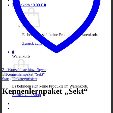
Warenkorb /
0,00
€
0
Es befinden sich keine Produkte im Warenkorb.
Zurück zum Shop
0
Warenkorb
Zu Wunschliste hinzufügen
Start
/
Unkategorisiert
Es befinden sich keine Produkte im Warenkorb.
Kennenlernpaket „Sekt“
Zurück zum Shop