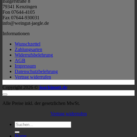
Balgerstraße 8
79341 Kenzingen
Fon 07644-4105
Fax 07644-930031
info@weingut-jaegle.de
Informationen
Wunschzettel
Zahlungsarten
Widerrufsbelehrung
AGB
Impressum
Datenschutzbelehrung
Vertrag widerrufen
Copyright 2026 ©
joachimott.de
Alle Preise inkl. der gesetzlichen MwSt.
Vertrag widerrufen
Suchen
nach:
Home