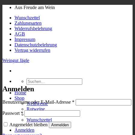
Skip
Aus Freude am Wein
to
Wunschzettel
content
Zahlungsarten
Widerrufsbelehrung
AGB
Impressum
Datenschutzbelehrung
Vertrag widerrufen
Weingut Jägle
Suchen
nach:
Anmelden
Home
Shop
Erforderlich
Benutzername oder E-Mail-Adresse
*
Weißweine
Rotweine
Erforderlich
Passwort
*
Brände
Wunschzettel
Angemeldet bleiben
Anmelden
Anmelden