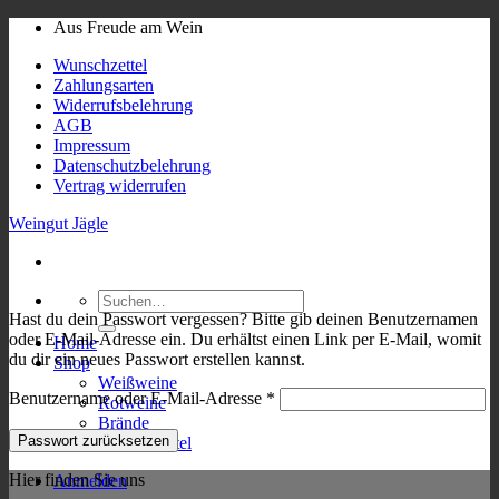
Skip
Aus Freude am Wein
to
Wunschzettel
content
Zahlungsarten
Widerrufsbelehrung
AGB
Impressum
Datenschutzbelehrung
Vertrag widerrufen
Weingut Jägle
Suchen
nach:
Hast du dein Passwort vergessen? Bitte gib deinen Benutzernamen
oder E-Mail-Adresse ein. Du erhältst einen Link per E-Mail, womit
Home
du dir ein neues Passwort erstellen kannst.
Shop
Weißweine
Erforderlich
Benutzername oder E-Mail-Adresse
*
Rotweine
Brände
Passwort zurücksetzen
Wunschzettel
Hier finden Sie uns
Anmelden