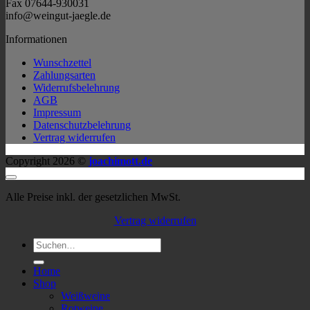
Fax 07644-930031
info@weingut-jaegle.de
Informationen
Wunschzettel
Zahlungsarten
Widerrufsbelehrung
AGB
Impressum
Datenschutzbelehrung
Vertrag widerrufen
Copyright 2026 ©
joachimott.de
Alle Preise inkl. der gesetzlichen MwSt.
Vertrag widerrufen
Suchen
nach:
Home
Shop
Weißweine
Rotweine