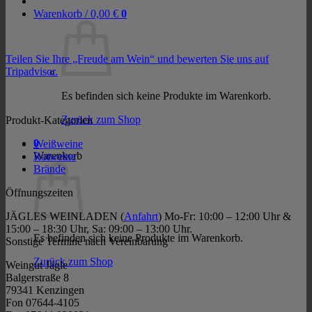
Warenkorb /
0,00
€
0
Teilen Sie Ihre „Freude am Wein“ und bewerten Sie uns auf
Tripadvisor.
Es befinden sich keine Produkte im Warenkorb.
Zurück zum Shop
Produkt-Kategorien
0
Weißweine
Warenkorb
Rotweine
Brände
Öffnungszeiten
JÄGLES WEINLADEN (
Anfahrt
) Mo-Fr: 10:00 – 12:00 Uhr &
15:00 – 18:30 Uhr, Sa: 09:00 – 13:00 Uhr.
Es befinden sich keine Produkte im Warenkorb.
Sonstige Termine nach Vereinbarung
Zurück zum Shop
Weingut Jägle
Balgerstraße 8
79341 Kenzingen
Fon 07644-4105